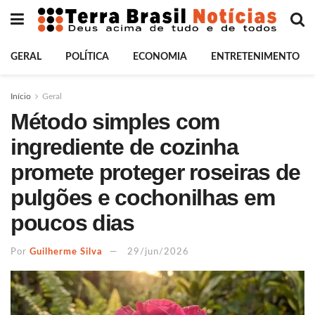
GERAL
POLÍTICA
ECONOMIA
ENTRETENIMENTO
Início
Geral
Método simples com
ingrediente de cozinha
promete proteger roseiras de
pulgões e cochonilhas em
poucos dias
Por
Guilherme Silva
29/jun/2026