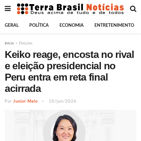
GERAL
POLÍTICA
ECONOMIA
ENTRETENIMENTO
Início
Eleições
Keiko reage, encosta no rival
e eleição presidencial no
Peru entra em reta final
acirrada
Por
Junior Melo
10/jun/2026