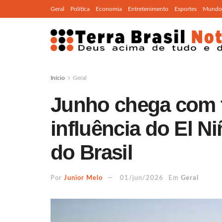
Geral
Política
Economia
Entretenimento
Esportes
Mundo
Início
Geral
Junho chega com f
influência do El N
do Brasil
Por
Junior Melo
01/jun/2026
Em
Geral