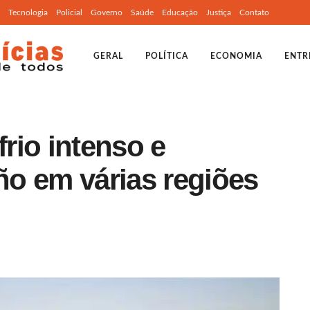
Tecnologia
Policial
Governo
Saúde
Educação
Justiça
Contato
GERAL
POLÍTICA
ECONOMIA
ENTR
rio intenso e
iño em várias regiões