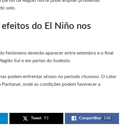
 partes da Região Norte pode ampliar problemas
do solo.
 efeitos do El Niño nos
 do fenômeno deverão aparecer entre setembro e o final
Região Sul e em partes do Sudeste.
nas podem enfrentar atraso no período chuvoso. O calor
 Pantanal, onde as condições podem favorecer a
Tweet
93
Compartilhar
148