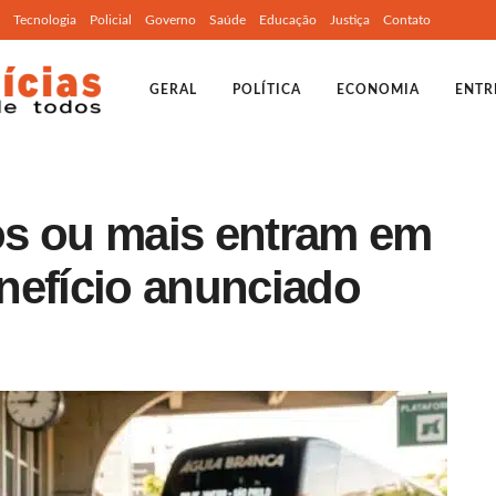
Tecnologia
Policial
Governo
Saúde
Educação
Justiça
Contato
GERAL
POLÍTICA
ECONOMIA
ENTR
os ou mais entram em
nefício anunciado