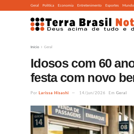
Geral
Política
Economia
Entretenimento
Esportes
Mundo
Início
Geral
Idosos com 60 an
festa com novo be
Por
Larissa Hisashi
14/jun/2026
Em
Geral