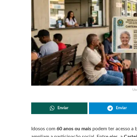
Uso
Enviar
Enviar
Idosos com
60 anos ou mais
podem ter acesso a b
ampliam a participação social. Entre eles, a
Carte