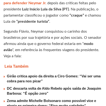
para defender Neymar Jr.
depois das críticas feitas pelo
presidente
Luiz Inácio Lula da Silva (PT)
. Na publicação, o
parlamentar classificou o jogador como
“craque”
e chamou
Lula de
“presidente turista”
.
Segundo Flávio, Neymar conquistou o carinho dos
brasileiros por sua trajetória e por ações sociais. O senador
afirmou ainda que o governo federal estaria em “
modo
avião
“, em referência às frequentes viagens do presidente.
Veja a fala:
Leia Também
Girão critica apoio da direita a Ciro Gomes: “Vai ser uma
cobra para nos picar”
DC descarta volta de Aldo Rebelo após saída de Joaquim
Barbosa: “É opção zero”
Zema admite Michelle Bolsonaro como possível vice e
elogia ex-primeira-dama: “Fico muito satisfeito”