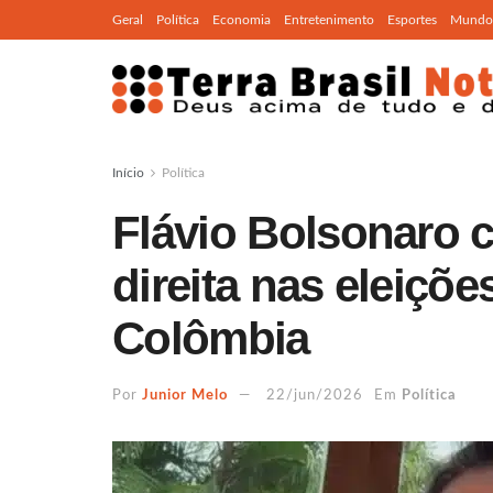
Geral
Política
Economia
Entretenimento
Esportes
Mundo
Início
Política
Flávio Bolsonaro 
direita nas eleiçõe
Colômbia
Por
Junior Melo
22/jun/2026
Em
Política