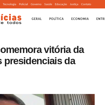
Tecnologia
Policial
Governo
Saúde
Educação
Justiça
Contato
GERAL
POLÍTICA
ECONOMIA
ENTR
comemora vitória da
s presidenciais da