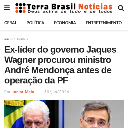
GERAL
POLÍTICA
ECONOMIA
ENTRETENIMENTO
Início
Política
Ex-líder do governo Jaques
Wagner procurou ministro
André Mendonça antes de
operação da PF
Por
Junior Melo
30/jun/2026