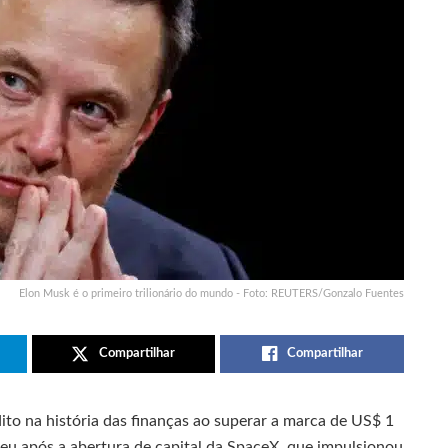
Elon Musk é o primeiro trilionário do mundo - Foto: REUTERS/Gonzalo Fuentes
Compartilhar
Compartilhar
o na história das finanças ao superar a marca de US$ 1
rreu após a abertura de capital da SpaceX, que impulsionou