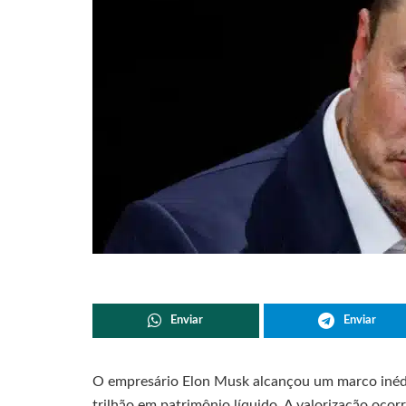
Enviar
Enviar
O empresário Elon Musk alcançou um marco inédit
trilhão em patrimônio líquido. A valorização oco