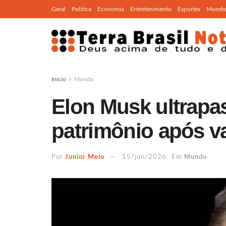
Geral
Política
Economia
Entretenimento
Esportes
Mundo
Início
Mundo
Elon Musk ultrapas
patrimônio após v
Por
Junior Melo
15/jun/2026
Em
Mundo