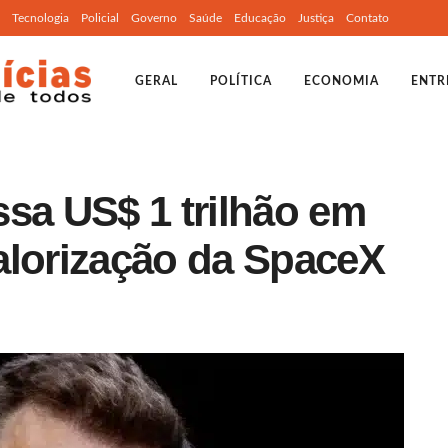
Tecnologia
Policial
Governo
Saúde
Educação
Justiça
Contato
GERAL
POLÍTICA
ECONOMIA
ENTR
sa US$ 1 trilhão em
alorização da SpaceX