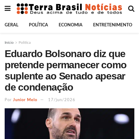
GERAL
POLÍTICA
ECONOMIA
ENTRETENIMENTO
Início
Política
Eduardo Bolsonaro diz que
pretende permanecer como
suplente ao Senado apesar
de condenação
Por
Junior Melo
17/jun/2026