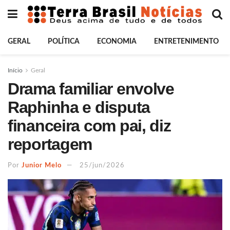
GERAL
POLÍTICA
ECONOMIA
ENTRETENIMENTO
Início
Geral
Drama familiar envolve
Raphinha e disputa
financeira com pai, diz
reportagem
Por
Junior Melo
25/jun/2026