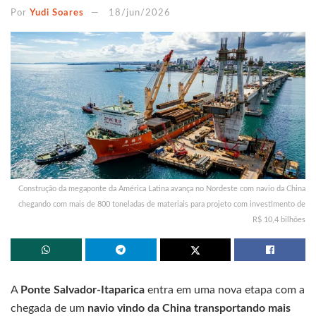
Por
Yudi Soares
18/jun/2026
Construção da megaponte da América Latina avança no Nordeste com navio da China
chegando com mais de 800 toneladas de materiais para projeto com investimento de
R$ 10,4 bilhões
A
Ponte Salvador-Itaparica
entra em uma nova etapa com a
chegada de um
navio vindo da China transportando mais