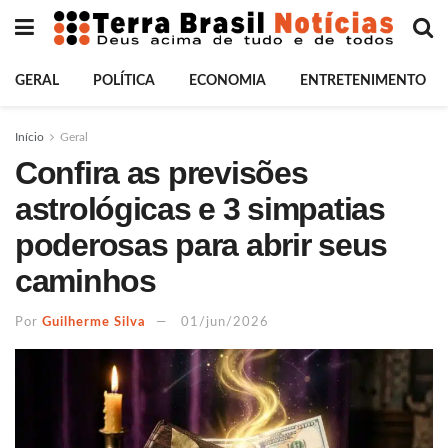
GERAL
POLÍTICA
ECONOMIA
ENTRETENIMENTO
Início
Geral
Confira as previsões
astrológicas e 3 simpatias
poderosas para abrir seus
caminhos
Por
Guilherme Silva
01/jun/2026