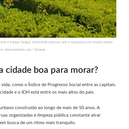
ame e Parque Tanguá, misturando natureza, arte e arquitetura em cenário urbano
tos: depositphotos.com / detanan
a cidade boa para morar?
 vida, como o Índice de Progresso Social entre as capitais.
idade e o IDH está entre os mais altos do país.
rbano construído ao longo de mais de 50 anos. A
uas organizadas e limpeza pública constante atrai
em busca de um ritmo mais tranquilo.