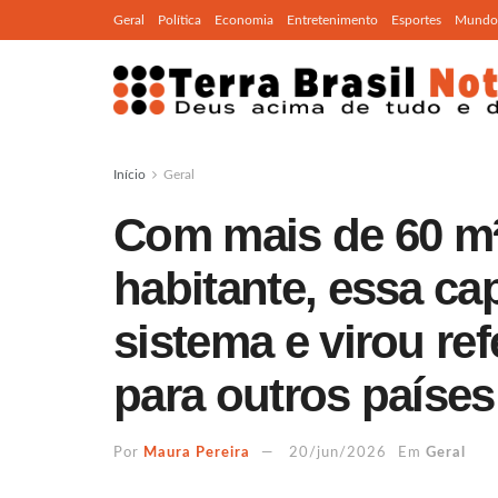
Geral
Política
Economia
Entretenimento
Esportes
Mundo
Início
Geral
Com mais de 60 m²
habitante, essa ca
sistema e virou re
para outros países
Por
Maura Pereira
20/jun/2026
Em
Geral