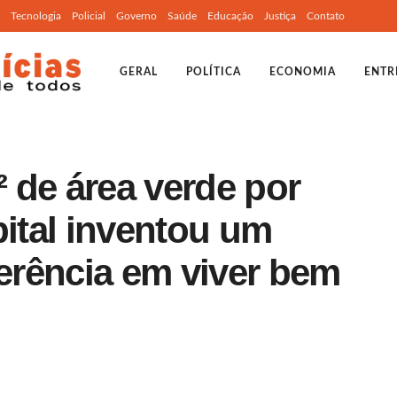
Tecnologia
Policial
Governo
Saúde
Educação
Justiça
Contato
GERAL
POLÍTICA
ECONOMIA
ENTR
 de área verde por
pital inventou um
ferência em viver bem