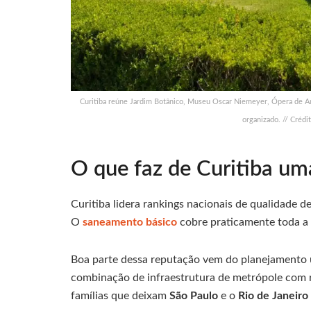
Curitiba reúne Jardim Botânico, Museu Oscar Niemeyer, Ópera de Ar
organizado. // Crédi
O que faz de Curitiba um
Curitiba lidera rankings nacionais de qualidade de
O
saneamento básico
cobre praticamente toda a c
Boa parte dessa reputação vem do planejamento u
combinação de infraestrutura de metrópole com r
famílias que deixam
São Paulo
e o
Rio de Janeiro