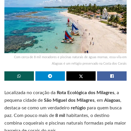
Com cerca de 8 mil moradores e piscinas naturais de águas mornas, essa vila em
Alagoas é um refúgio preservado na Costa dos Corais
Localizada no coração da
Rota Ecológica dos Milagres
, a
pequena cidade de
São Miguel dos Milagres
, em
Alagoas
,
destaca-se como um verdadeiro
refúgio
para quem busca
paz. Com pouco mais de
8 mil
habitantes, o destino
combina coqueirais e piscinas naturais formadas pela maior
barreira de corais do país.