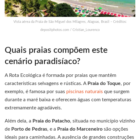
Vista aérea da Praia de São Miguel dos Milagres, Alagoas, Brasil – Créditos:
depositphotos.com / Cristian_Lourenco
Quais praias compõem este
cenário paradisíaco?
A Rota Ecológica é formada por praias que mantêm
características selvagens e rústicas. A
Praia do Toque
, por
exemplo, é famosa por suas
piscinas naturais
que surgem
durante a maré baixa e oferecem águas com temperaturas
extremamente agradáveis.
Além dela, a
Praia do Patacho
, situada no município vizinho
de
Porto de Pedras
, e a
Praia do Marceneiro
são opções
ideais para caminhadas. A ausência de grandes construções