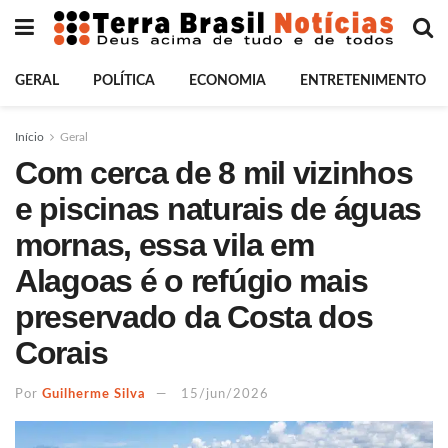
GERAL
POLÍTICA
ECONOMIA
ENTRETENIMENTO
Início
Geral
Com cerca de 8 mil vizinhos
e piscinas naturais de águas
mornas, essa vila em
Alagoas é o refúgio mais
preservado da Costa dos
Corais
Por
Guilherme Silva
15/jun/2026