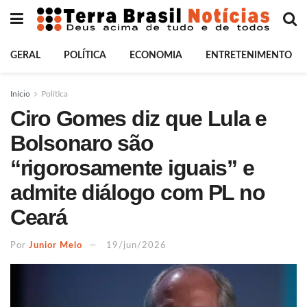
GERAL
POLÍTICA
ECONOMIA
ENTRETENIMENTO
Início
Política
Ciro Gomes diz que Lula e
Bolsonaro são
“rigorosamente iguais” e
admite diálogo com PL no
Ceará
Por
Junior Melo
19/jun/2026