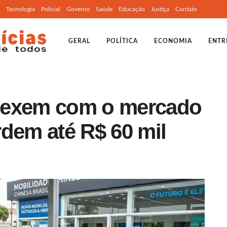
Tecnologia
Policial
Governo
Saúde
Educação
Justiça
Contato
GERAL
POLÍTICA
ECONOMIA
ENTR
mexem com o mercado
rdem até R$ 60 mil