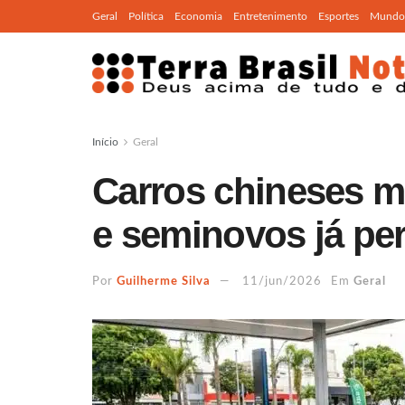
Geral
Política
Economia
Entretenimento
Esportes
Mundo
Início
Geral
Carros chineses 
e seminovos já pe
Por
Guilherme Silva
11/jun/2026
Em
Geral