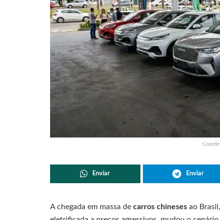
Coorden
Enviar
Enviar
A chegada em massa de
carros chineses
ao Brasil
eletrificada a preços agressivos, mudou o cenár