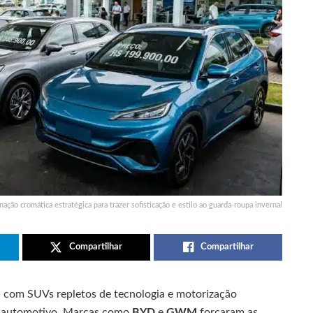
ação cromática estratégica para trazer sofisticação e estilo ao guarda-roupa invernal
Compartilhar
Compartilhar
, com SUVs repletos de tecnologia e motorização
io automotivo. Marcas como
BYD
e
GWM
forçaram as