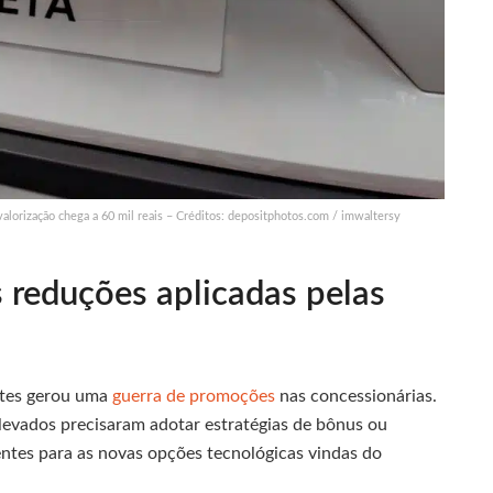
lorização chega a 60 mil reais – Créditos: depositphotos.com / imwaltersy
s reduções aplicadas pelas
ntes gerou uma
guerra de promoções
nas concessionárias.
evados precisaram adotar estratégias de bônus ou
entes para as novas opções tecnológicas vindas do