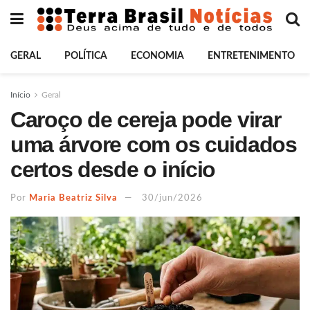
GERAL
POLÍTICA
ECONOMIA
ENTRETENIMENTO
Início
Geral
Caroço de cereja pode virar
uma árvore com os cuidados
certos desde o início
Por
Maria Beatriz Silva
30/jun/2026