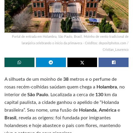
Portal de entrada em Holambra, São Paulo, Brasil. Moinho de vento tradicional de
laranjeira celebrando o início da primavera - Créditos: depositphotos.com /
Cristian_Lourenco
A silhueta de um moinho de
38
metros e o perfume de
rosas recém-colhidas saúdam quem chega a
Holambra
, no
interior de
São Paulo
. Localizada a cerca de
130
km da
capital paulista, a cidade ganhou o apelido de “Holanda
brasileira”. Seu nome, uma fusão de
Holanda
,
América
e
Brasil
, revela as origens: foi fundada por imigrantes
holandeses e hoje abastece o país com flores, mantendo