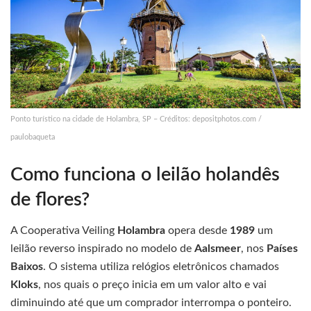
Ponto turístico na cidade de Holambra, SP – Créditos: depositphotos.com /
paulobaqueta
Como funciona o leilão holandês
de flores?
A Cooperativa Veiling
Holambra
opera desde
1989
um
leilão reverso inspirado no modelo de
Aalsmeer
, nos
Países
Baixos
. O sistema utiliza relógios eletrônicos chamados
Kloks
, nos quais o preço inicia em um valor alto e vai
diminuindo até que um comprador interrompa o ponteiro.