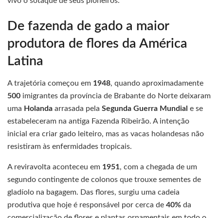
vivo o sotaque de seus pioneiros.
De fazenda de gado a maior
produtora de flores da América
Latina
A trajetória começou em
1948
, quando aproximadamente
500
imigrantes da província de Brabante do Norte deixaram
uma
Holanda
arrasada pela
Segunda Guerra Mundial
e se
estabeleceram na antiga Fazenda Ribeirão. A intenção
inicial era criar gado leiteiro, mas as vacas holandesas não
resistiram às enfermidades tropicais.
A reviravolta aconteceu em
1951
, com a chegada de um
segundo contingente de colonos que trouxe sementes de
gladíolo na bagagem. Das flores, surgiu uma cadeia
produtiva que hoje é responsável por cerca de
40%
da
comercialização de flores e plantas ornamentais em todo o