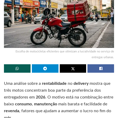
Escolha de motocicletas eficientes que otimizam a lucratividade no serviço de
entregas urbanas.
Uma análise sobre a
rentabilidade
no
delivery
mostra que
três motos concentram boa parte da preferência dos
entregadores em
2026
. O motivo está na combinação entre
baixo
consumo
,
manutenção
mais barata e facilidade de
revenda
, fatores que ajudam a aumentar o lucro no fim do
mês.