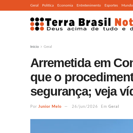
Geral
Política
Economia
Entretenimento
Esportes
Mundo
Início
Geral
Arremetida em Co
que o procedimen
segurança; veja ví
Por
Junior Melo
26/jun/2026
Em
Geral