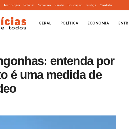
Tecnologia
Policial
Governo
Saúde
Educação
Justiça
Contato
GERAL
POLÍTICA
ECONOMIA
ENTR
ngonhas: entenda por
to é uma medida de
deo