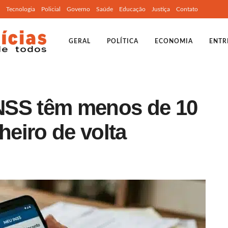
Tecnologia
Policial
Governo
Saúde
Educação
Justiça
Contato
GERAL
POLÍTICA
ECONOMIA
ENTR
NSS têm menos de 10
heiro de volta