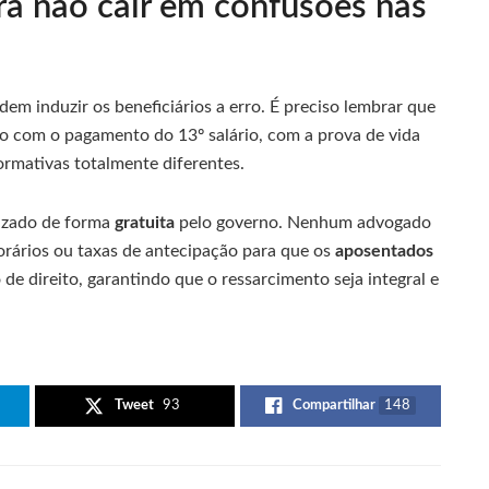
ra não cair em confusões nas
em induzir os beneficiários a erro. É preciso lembrar que
ão com o pagamento do 13º salário, com a prova de vida
mativas totalmente diferentes.
lizado de forma
gratuita
pelo governo. Nenhum advogado
orários ou taxas de antecipação para que os
aposentados
de direito, garantindo que o ressarcimento seja integral e
Tweet
93
Compartilhar
148