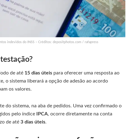
ntos indevidos do INSS – Créditos: depositphotos.com / rafapress
ntestação?
íodo de até
15 dias úteis
para oferecer uma resposta ao
nte, o sistema liberará a opção de adesão ao acordo
am os valores.
nte do sistema, na aba de pedidos. Uma vez confirmado o
gidos pelo índice
IPCA
, ocorre diretamente na conta
azo de até
3 dias úteis
.