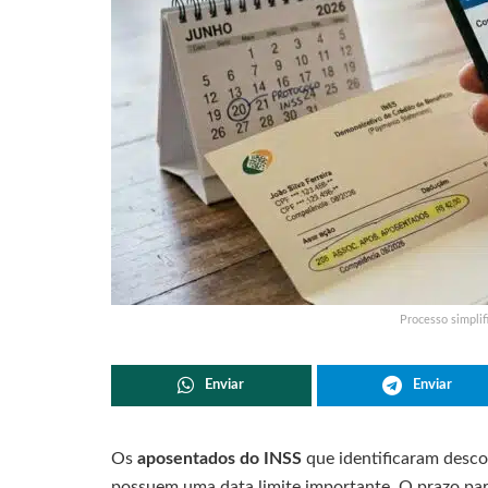
Processo simplifi
Enviar
Enviar
Os
aposentados do INSS
que identificaram desco
possuem uma data limite importante. O prazo para