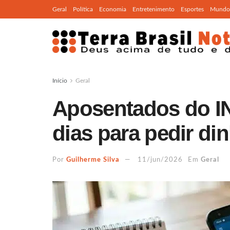
Geral
Política
Economia
Entretenimento
Esportes
Mundo
Início
Geral
Aposentados do I
dias para pedir din
Por
Guilherme Silva
11/jun/2026
Em
Geral