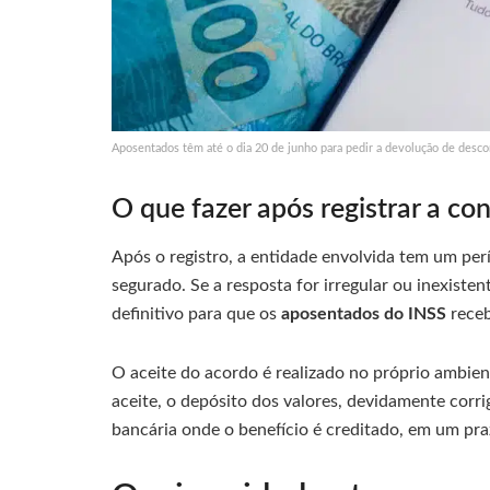
Aposentados têm até o dia 20 de junho para pedir a devolução de desco
O que fazer após registrar a co
Após o registro, a entidade envolvida tem um per
segurado. Se a resposta for irregular ou inexiste
definitivo para que os
aposentados do INSS
receb
O aceite do acordo é realizado no próprio ambie
aceite, o depósito dos valores, devidamente corri
bancária onde o benefício é creditado, em um pr