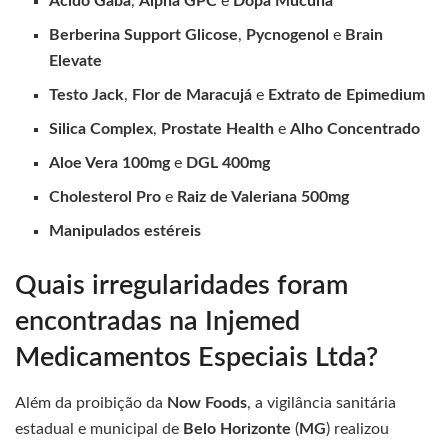
Ácido Gaba
,
Alpha GPC
e
Dopa Mucuna
Berberina Support Glicose
,
Pycnogenol
e
Brain
Elevate
Testo Jack
,
Flor de Maracujá
e
Extrato de Epimedium
Silica Complex
,
Prostate Health
e
Alho Concentrado
Aloe Vera 100mg
e
DGL 400mg
Cholesterol Pro
e
Raiz de Valeriana 500mg
Manipulados estéreis
Quais irregularidades foram
encontradas na Injemed
Medicamentos Especiais Ltda?
Além da proibição da
Now Foods
, a vigilância sanitária
estadual e municipal de
Belo Horizonte
(
MG
) realizou