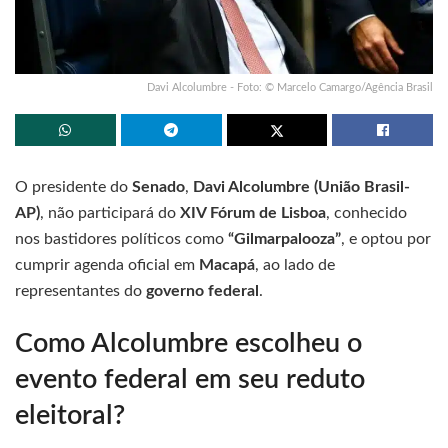
Davi Alcolumbre - Foto: © Marcelo Camargo/Agência Brasil
O presidente do
Senado
,
Davi Alcolumbre (União Brasil-
AP)
, não participará do
XIV Fórum de Lisboa
, conhecido
nos bastidores políticos como
“Gilmarpalooza”
, e optou por
cumprir agenda oficial em
Macapá
, ao lado de
representantes do
governo federal
.
Como Alcolumbre escolheu o
evento federal em seu reduto
eleitoral?