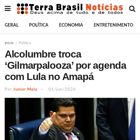
GERAL
POLÍTICA
ECONOMIA
ENTRETENIMENTO
Início
Política
Alcolumbre troca
‘Gilmarpalooza’ por agenda
com Lula no Amapá
Por
Junior Melo
01/jun/2026