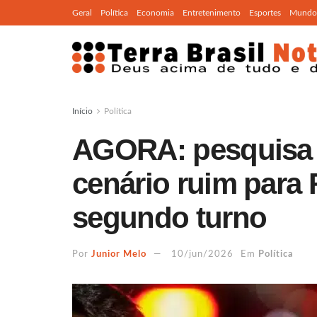
Geral
Política
Economia
Entretenimento
Esportes
Mundo
Início
Política
AGORA: pesquisa 
cenário ruim para 
segundo turno
Por
Junior Melo
10/jun/2026
Em
Política