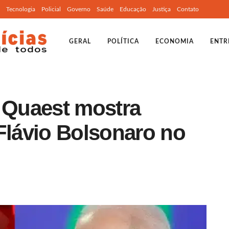
Tecnologia
Policial
Governo
Saúde
Educação
Justiça
Contato
GERAL
POLÍTICA
ECONOMIA
ENTR
Quaest mostra
Flávio Bolsonaro no