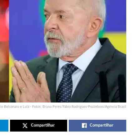
vio Bolsonaro e Lula - Fotos: Bruno Peres/Fabio Rodrigues-Pozzebom/Agência Brasil
Compartilhar
Compartilhar