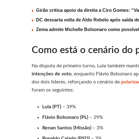
Girão critica apoio da direita a Ciro Gomes: “V
DC descarta volta de Aldo Rebelo após saída 
Zema admite Michelle Bolsonaro como possível v
Como está o cenário do p
Na disputa de primeiro turno, Lula também mant
intenções de voto
, enquanto Flávio Bolsonaro a
dos dois líderes, reforçando o cenário de
polariz
foram os seguintes:
Lula (PT)
– 39%
Flávio Bolsonaro (PL)
– 29%
Renan Santos (Missão)
– 3%
Ronaldo Caiado (PSD)
– 3%