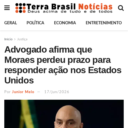
GERAL
POLÍTICA
ECONOMIA
ENTRETENIMENTO
Início
Justiça
Advogado afirma que
Moraes perdeu prazo para
responder ação nos Estados
Unidos
Por
Junior Melo
17/jun/2026