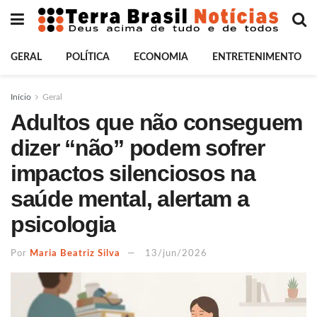
GERAL
POLÍTICA
ECONOMIA
ENTRETENIMENTO
Início
Geral
Adultos que não conseguem
dizer “não” podem sofrer
impactos silenciosos na
saúde mental, alertam a
psicologia
Por
Maria Beatriz Silva
13/jun/2026