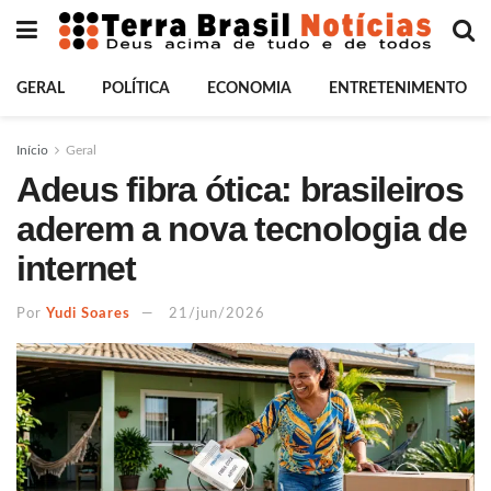
GERAL
POLÍTICA
ECONOMIA
ENTRETENIMENTO
Início
Geral
Adeus fibra ótica: brasileiros
aderem a nova tecnologia de
internet
Por
Yudi Soares
21/jun/2026