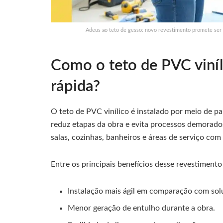
Adeus ao teto de gesso: novo revestimento promete ser m
Como o teto de PVC viníl
rápida?
O teto de PVC vinílico é instalado por meio de p
reduz etapas da obra e evita processos demorado
salas, cozinhas, banheiros e áreas de serviço co
Entre os principais benefícios desse revestiment
Instalação mais ágil em comparação com solu
Menor geração de entulho durante a obra.