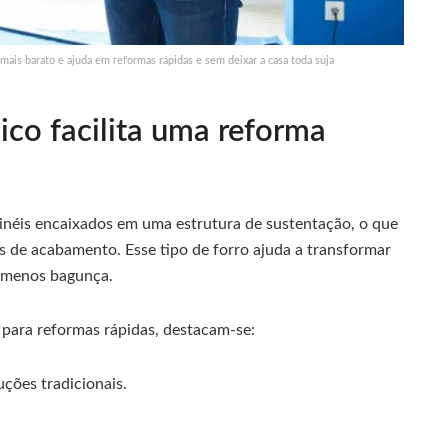
ais barato e ajuda em reformas rápidas e sem deixar a casa toda suja
ico facilita uma reforma
ainéis encaixados em uma estrutura de sustentação, o que
s de acabamento. Esse tipo de forro ajuda a transformar
m menos bagunça.
o para reformas rápidas, destacam-se:
ções tradicionais.