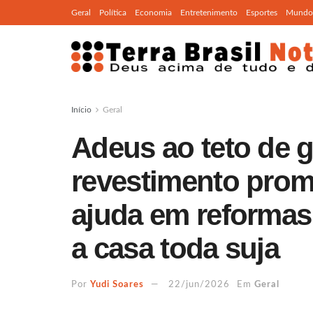
Geral
Política
Economia
Entretenimento
Esportes
Mundo
Início
Geral
Adeus ao teto de 
revestimento prome
ajuda em reformas
a casa toda suja
Por
Yudi Soares
22/jun/2026
Em
Geral