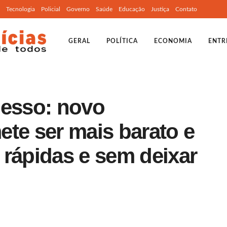
Tecnologia
Policial
Governo
Saúde
Educação
Justiça
Contato
GERAL
POLÍTICA
ECONOMIA
ENTR
gesso: novo
te ser mais barato e
 rápidas e sem deixar