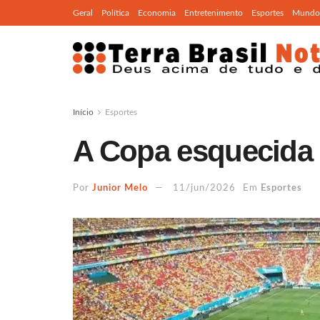
Geral
Política
Economia
Entretenimento
Esportes
Mundo
Início
Esportes
A Copa esquecida 
Por
Junior Melo
11/jun/2026
Em
Esportes