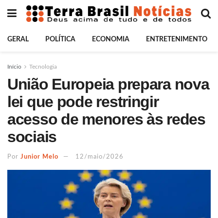
GERAL
POLÍTICA
ECONOMIA
ENTRETENIMENTO
Início
Tecnologia
União Europeia prepara nova
lei que pode restringir
acesso de menores às redes
sociais
Por
Junior Melo
12/maio/2026