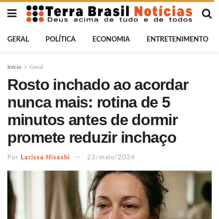
GERAL
POLÍTICA
ECONOMIA
ENTRETENIMENTO
Início
Geral
Rosto inchado ao acordar
nunca mais: rotina de 5
minutos antes de dormir
promete reduzir inchaço
Por
Larissa Hisashi
23/maio/2026