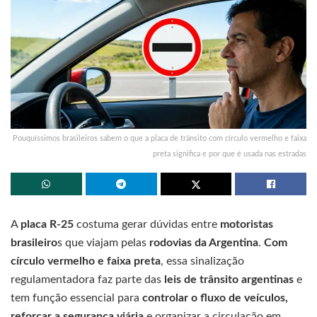
Pouquíssimos brasileiros sabem o que a placa de trânsito com círculo vermelho e faixa
preta significa e por que é usada nas estradas
A
placa R-25
costuma gerar dúvidas entre
motoristas
brasileiro
s que viajam pelas
rodovias da Argentina
.
Com
círculo vermelho e faixa preta
, essa sinalização
regulamentadora faz parte das
leis de trânsito argentinas
e
tem função essencial para
controlar o fluxo de veículos,
reforçar a segurança viária
e organizar a circulação em