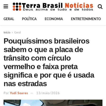
GERAL
POLÍTICA
ECONOMIA
ENTRETENIMENTO
Início
Geral
Pouquíssimos brasileiros
sabem o que a placa de
trânsito com círculo
vermelho e faixa preta
significa e por que é usada
nas estradas
Por
Yudi Soares
13/maio/2026