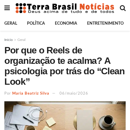
GERAL
POLÍTICA
ECONOMIA
ENTRETENIMENTO
Início
Geral
Por que o Reels de
organização te acalma? A
psicologia por trás do “Clean
Look”
Por
Maria Beatriz Silva
06/maio/2026