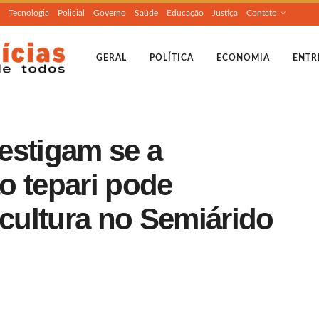
Tecnologia
Policial
Governo
Saúde
Educação
Justiça
Contato
GERAL
POLÍTICA
ECONOMIA
ENTR
estigam se a
ão tepari pode
icultura no Semiárido