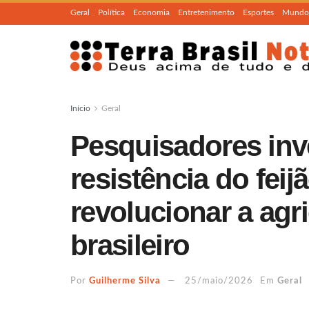
Geral
Política
Economia
Entretenimento
Esportes
Mundo
Início
Geral
Pesquisadores inv
resistência do feij
revolucionar a agr
brasileiro
Por
Guilherme Silva
25/maio/2026
Em
Geral