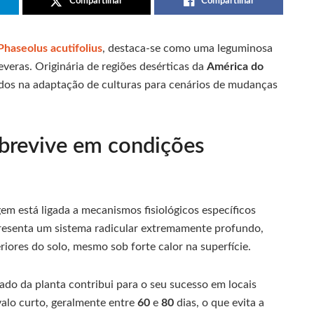
Compartilhar
Compartilhar
Phaseolus acutifolius
, destaca-se como uma leguminosa
veras. Originária de regiões desérticas da
América do
ados na adaptação de culturas para cenários de mudanças
sobrevive em condições
gem está ligada a mecanismos fisiológicos específicos
presenta um sistema radicular extremamente profundo,
ores do solo, mesmo sob forte calor na superfície.
rado da planta contribui para o seu sucesso em locais
valo curto, geralmente entre
60
e
80
dias, o que evita a