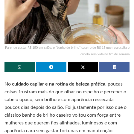
Parei de gastar R$ 150 em salão: o “banho de brilho” caseiro de R$ 15 que ressuscita o
cabelo sem vida no fim de semana
No
cuidado capilar e na rotina de beleza prática
, poucas
coisas frustram mais do que olhar no espelho e perceber o
cabelo opaco, sem brilho e com aparência ressecada
poucos dias depois do salão. Foi justamente por isso que o
clássico banho de brilho caseiro voltou com força entre
mulheres que querem fios alinhados, luminosos e com
aparência cara sem gastar fortunas em manutenção