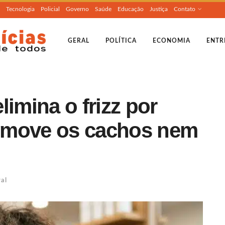
Tecnologia
Policial
Governo
Saúde
Educação
Justiça
Contato
GERAL
POLÍTICA
ECONOMIA
ENTR
limina o frizz por
emove os cachos nem
al