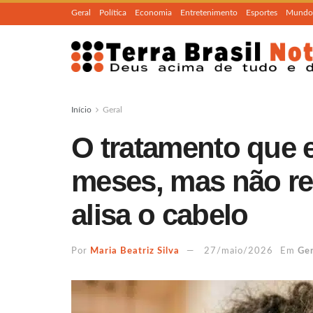
Geral
Política
Economia
Entretenimento
Esportes
Mundo
Início
Geral
O tratamento que e
meses, mas não r
alisa o cabelo
Por
Maria Beatriz Silva
27/maio/2026
Em
Ger