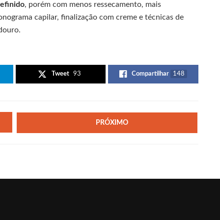
efinido
, porém com menos ressecamento, mais
nograma capilar, finalização com creme e técnicas de
douro.
Tweet
93
Compartilhar
148
PRÓXIMO