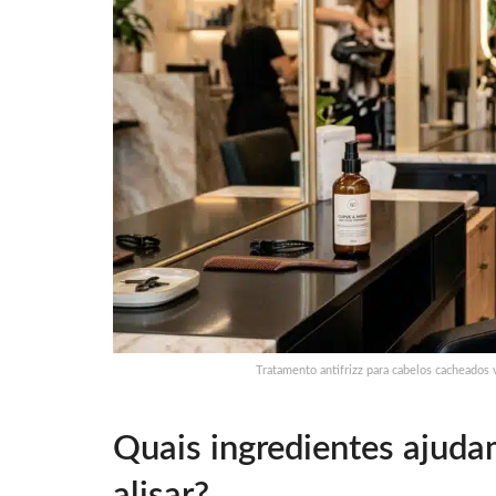
Tratamento antifrizz para cabelos cacheados v
Quais ingredientes ajudam
alisar?