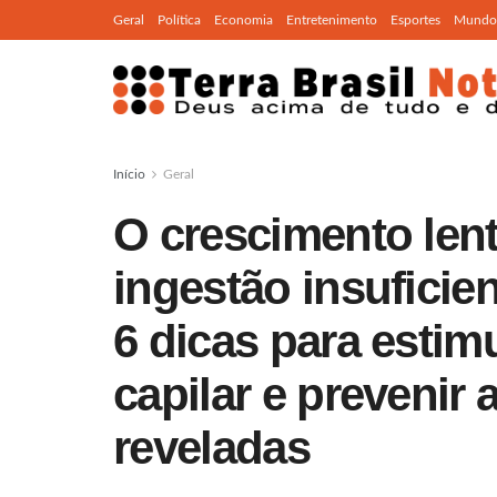
Geral
Política
Economia
Entretenimento
Esportes
Mundo
Início
Geral
O crescimento lent
ingestão insuficie
6 dicas para estim
capilar e prevenir
reveladas