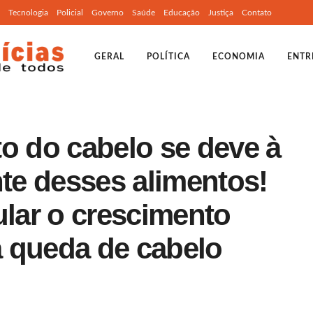
Tecnologia
Policial
Governo
Saúde
Educação
Justiça
Contato
GERAL
POLÍTICA
ECONOMIA
ENTR
o do cabelo se deve à
nte desses alimentos!
ular o crescimento
 a queda de cabelo