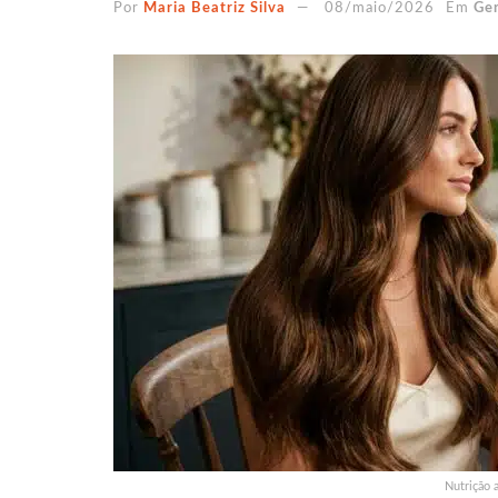
Por
Maria Beatriz Silva
08/maio/2026
Em
Ger
Nutrição 