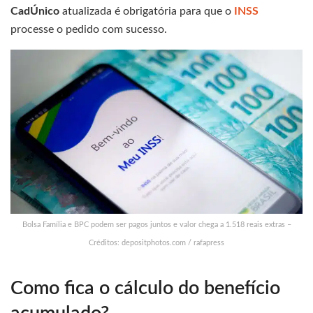
CadÚnico
atualizada é obrigatória para que o
INSS
processe o pedido com sucesso.
Bolsa Família e BPC podem ser pagos juntos e valor chega a 1.518 reais extras –
Créditos: depositphotos.com / rafapress
Como fica o cálculo do benefício