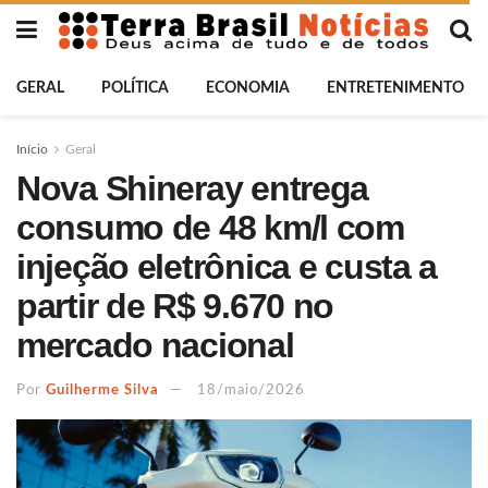
GERAL
POLÍTICA
ECONOMIA
ENTRETENIMENTO
Início
Geral
Nova Shineray entrega
consumo de 48 km/l com
injeção eletrônica e custa a
partir de R$ 9.670 no
mercado nacional
Por
Guilherme Silva
18/maio/2026