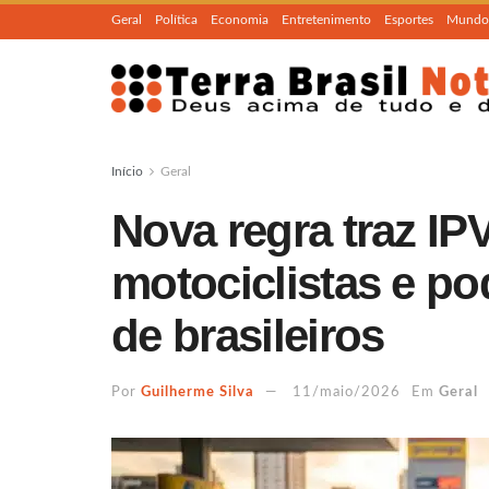
Geral
Política
Economia
Entretenimento
Esportes
Mundo
Início
Geral
Nova regra traz IP
motociclistas e po
de brasileiros
Por
Guilherme Silva
11/maio/2026
Em
Geral