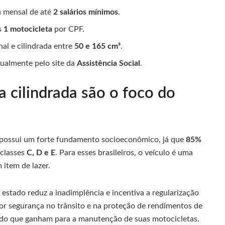
a mensal de até
2 salários mínimos
.
s
1 motocicleta
por CPF.
al e cilindrada entre
50 e 165 cm³
.
nualmente pelo site da
Assistência Social
.
a cilindrada são o foco do
s possui um forte fundamento socioeconômico, já que
85%
 classes
C, D e E
. Para esses brasileiros, o veículo é uma
 item de lazer.
o estado reduz a inadimplência e incentiva a regularização
aior segurança no trânsito e na proteção de rendimentos de
 do que ganham para a manutenção de suas motocicletas.