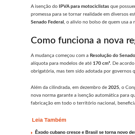
A isenção do
IPVA para motociclistas
que possuem
promessa para se tornar realidade em diversos es
Senado Federal
, o alívio no bolso de quem usa a 
Como funciona a nova re
A mudança começou com a
Resolução do Senad
alíquota para modelos de até
170 cm³
. De acord
obrigatória, mas tem sido adotada por governos 
Além da cilindrada, em dezembro de
2025
, o Co
nova norma garante a isenção automática para qu
fabricação em todo o território nacional, benefi
Leia Também
Êxodo cubano cresce e Brasil se torna novo des