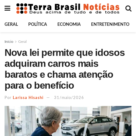
GERAL
POLÍTICA
ECONOMIA
ENTRETENIMENTO
Início
Geral
Nova lei permite que idosos
adquiram carros mais
baratos e chama atenção
para o benefício
Por
Larissa Hisashi
31/maio/2026