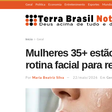
Geral
Política
Economia
Entretenimento
Esportes
Mundo
Início
Geral
Mulheres 35+ estã
rotina facial para 
Por
Maria Beatriz Silva
22/maio/2026
Em
Ger