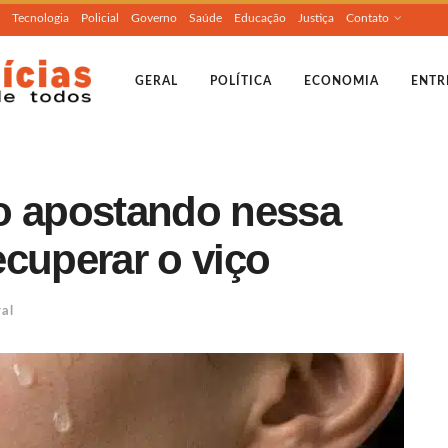
Tecnologia
Policial
Governo
Saúde
Educação
Justiça
Contato
GERAL
POLÍTICA
ECONOMIA
ENTR
o apostando nessa
recuperar o viço
al