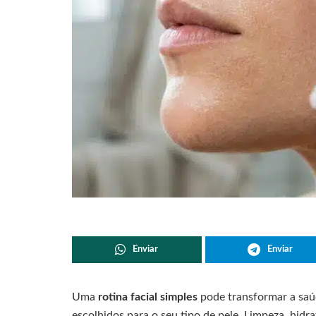
Enviar
Enviar
Uma
rotina facial simples
pode transformar a saú
escolhidos para o seu tipo de pele. Limpeza, hidra