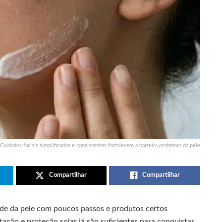
Cuidados faciais simplificados e consistentes fortalecem a barreira protetora da pele
Compartilhar
Compartilhar
de da pele com poucos passos e produtos certos
tação e proteção solar já são suficientes para conquistar