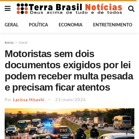
GERAL
POLÍTICA
ECONOMIA
ENTRETENIMENTO
Início
Geral
Motoristas sem dois
documentos exigidos por lei
podem receber multa pesada
e precisam ficar atentos
Por
Larissa Hisashi
23/maio/2026