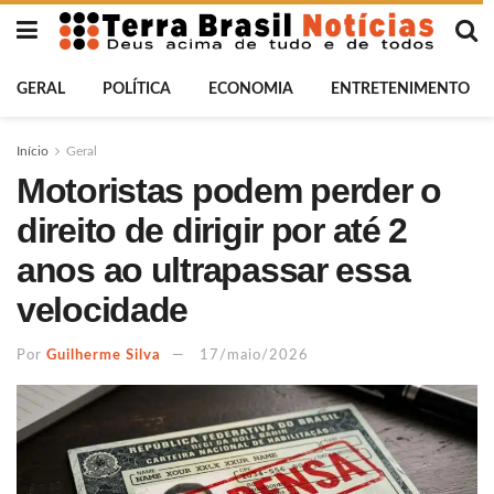
GERAL
POLÍTICA
ECONOMIA
ENTRETENIMENTO
Início
Geral
Motoristas podem perder o
direito de dirigir por até 2
anos ao ultrapassar essa
velocidade
Por
Guilherme Silva
17/maio/2026