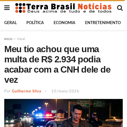
GERAL
POLÍTICA
ECONOMIA
ENTRETENIMENTO
Início
Geral
Meu tio achou que uma
multa de R$ 2.934 podia
acabar com a CNH dele de
vez
Por
Guilherme Silva
10/maio/2026