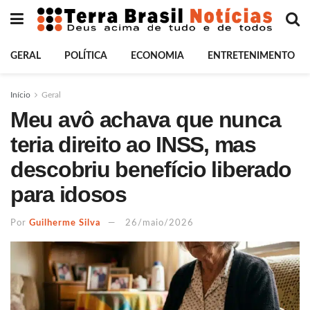
GERAL
POLÍTICA
ECONOMIA
ENTRETENIMENTO
Início
Geral
Meu avô achava que nunca
teria direito ao INSS, mas
descobriu benefício liberado
para idosos
Por
Guilherme Silva
26/maio/2026