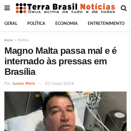
GERAL
POLÍTICA
ECONOMIA
ENTRETENIMENTO
Início
Política
Magno Malta passa mal e é
internado às pressas em
Brasília
Por
Junior Melo
01/maio/2026