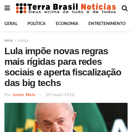
GERAL
POLÍTICA
ECONOMIA
ENTRETENIMENTO
Início
Justiça
Lula impõe novas regras
mais rígidas para redes
sociais e aperta fiscalização
das big techs
Por
Junior Melo
20/maio/2026