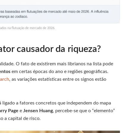
ados na flutuação de mercado de 2026.
ator causador da riqueza?
lidade. O fato de existirem mais librianos na lista pode
entos
em certas épocas do ano e regiões geográficas.
earch
, as variações estatísticas entre os signos estão
á ligado a fatores concretos que independem do mapa
arry Page
e
Jensen Huang
, percebe-se que o “elemento”
 a capital de risco.