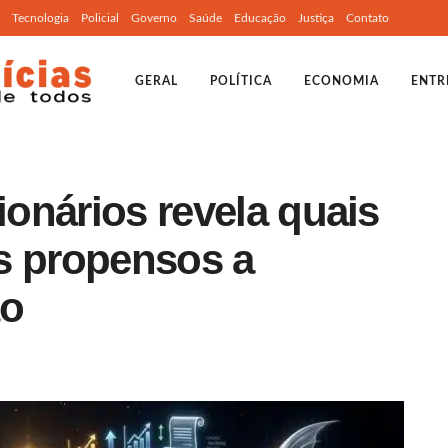
Tecnologia
Policial
Governo
Saúde
Educação
Justiça
Contato
GERAL
POLÍTICA
ECONOMIA
ENTR
ionários revela quais
s propensos a
ão