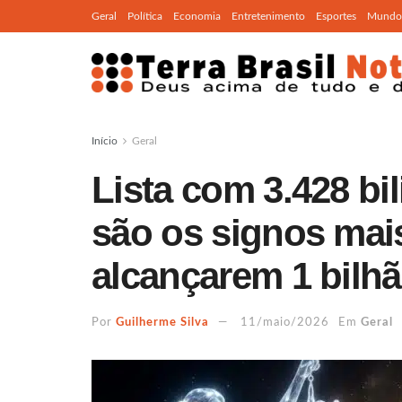
Geral
Política
Economia
Entretenimento
Esportes
Mundo
Início
Geral
Lista com 3.428 bil
são os signos mai
alcançarem 1 bilh
Por
Guilherme Silva
11/maio/2026
Em
Geral