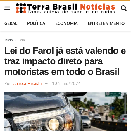
GERAL
POLÍTICA
ECONOMIA
ENTRETENIMENTO
Início
Geral
Lei do Farol já está valendo e
traz impacto direto para
motoristas em todo o Brasil
Por
Larissa Hisashi
10/maio/2026